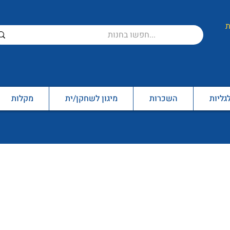
ת
גליות
השכרות
מיגון לשחקן/ית
מקלות