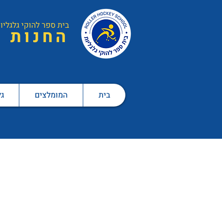
בית ספר ל
הוקי גלגליו
ה
חנות
בית
המומלצים
גל