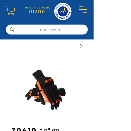
בית ספר ל
הוקי גלגליות
ה
חנות
מק"ט: 70410