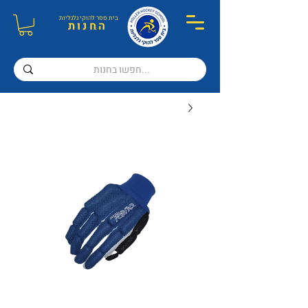
בית ספר ל
הוקי גלגליות
ה
חנות