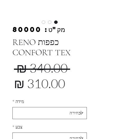
מק"ט: 80000
כפפות RENO
CONFORT TEX
מחי
 ‏340.00 ‏₪ 
רגי
מחי
מב
מידה
*
צבע
*