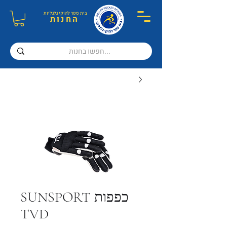
בית ספר ל
הוקי גלגליות
ה
חנות
כפפות SUNSPORT
TVD