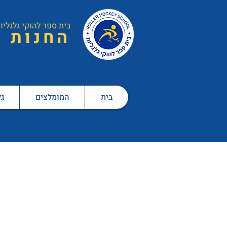
בית ספר ל
הוקי גלגליו
ה
חנות
בית
המומלצים
גל