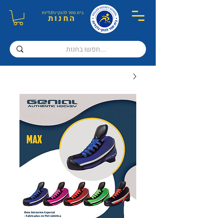
בית ספר ל
הוקי גלגליות
ה
חנות