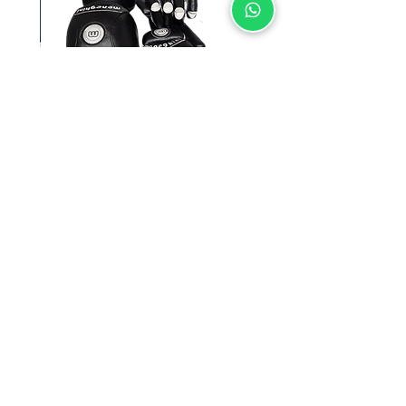
SUNSPORT סט מגנים
מחיר רגיל
מחיר מבצע
בית הספר להוקי גלגליות
החנות
טל:
052-821-98-21