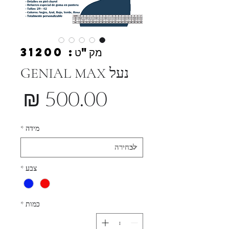
מק"ט: 31200
נעל GENIAL MAX
מחי
מידה
*
צבע
*
כמות
*