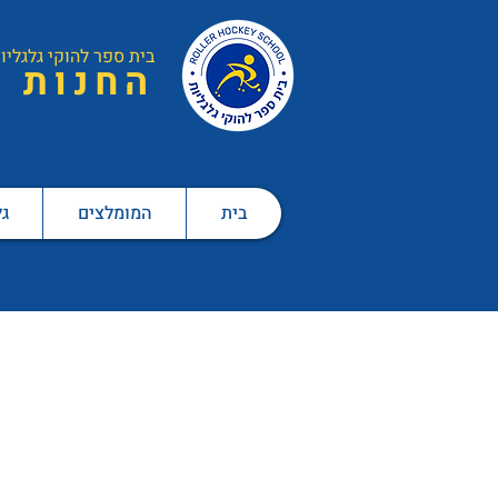
בית ספר ל
הוקי גלגליו
ה
חנות
בית
המומלצים
גל