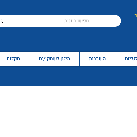
ת
גליות
השכרות
מיגון לשחקן/ית
מקלות