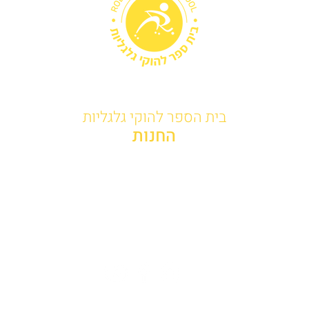
בית הספר להוקי גלגליות
החנות
טל:
052-821-98-21
alhockey@gmail.com
כתובת: דרך חיפה 44 קרית אתא
מתחם רד-דיזיין