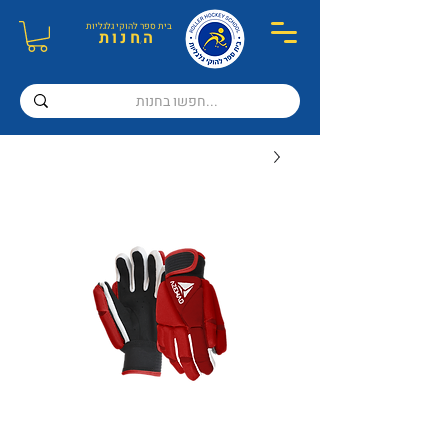
בית ספר ל
הוקי גלגליות
ה
חנות