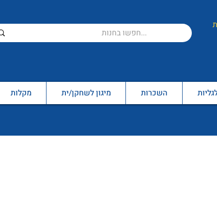
ת
גליות
השכרות
מיגון לשחקן/ית
מקלות