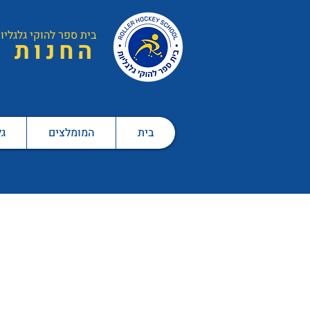
בית ספר ל
הוקי גלגליו
ה
חנות
בית
המומלצים
גל