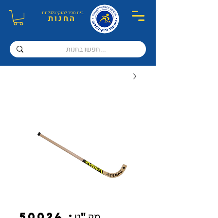
בית ספר ל
הוקי גלגליות
ה
חנות
מק"ט: 50024