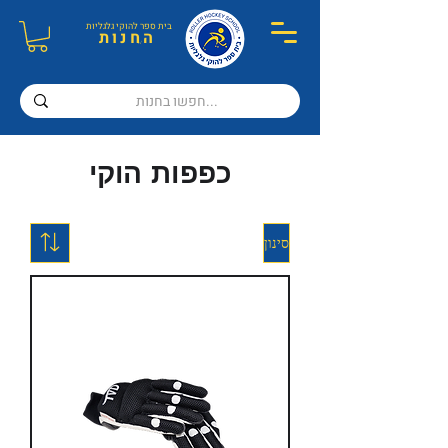
בית ספר ל
הוקי גלגליות
ה
חנות
כפפות הוקי
סינון