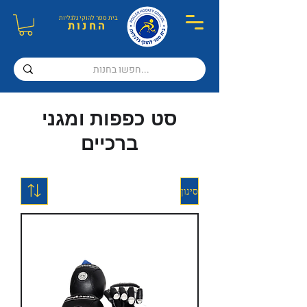
בית ספר ל
הוקי גלגליות
ה
חנות
סט כפפות ומגני
ברכיים
סינון