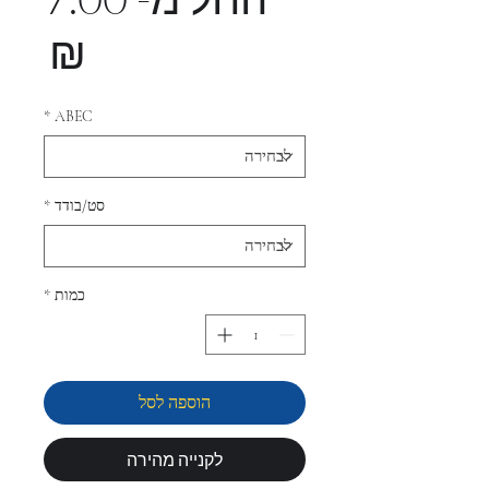
מחי
₪
מב
*
ABEC
סט/בודד
*
כמות
*
הוספה לסל
לקנייה מהירה